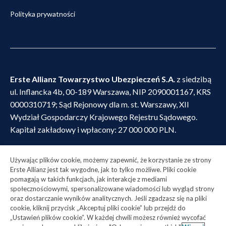
Polityka prywatności
Erste Allianz Towarzystwo Ubezpieczeń S.A
. z siedzibą
ul. Inflancka 4b, 00-189 Warszawa, NIP 2090001167, KRS
0000310719; Sąd Rejonowy dla m. st. Warszawy, XII
Wydział Gospodarczy Krajowego Rejestru Sądowego.
Kapitał zakładowy i wpłacony: 27 000 000 PLN.
Erste Allianz Towarzystwo Ubezpieczeń na Życie S.A
. z
Używając plików cookie, możemy zapewnić, że korzystanie ze strony
siedzibą ul. Inflancka 4b, 00-189 Warszawa, NIP
Erste Allianz jest tak wygodne, jak to tylko możliwe. Pliki cookie
2090001173, KRS 0000310692; Sąd Rejonowy dla m. st.
pomagają w takich funkcjach, jak interakcje z mediami
społecznościowymi, spersonalizowane wiadomości lub wygląd strony
Warszawy, XII Wydział Gospodarczy Krajowego Rejestru
oraz dostarczanie wyników analitycznych. Jeśli zgadzasz się na pliki
Sądowego. Kapitał zakładowy i wpłacony: 24 250 000 PLN.
cookie, kliknij przycisk „Akceptuj pliki cookie” lub przejdź do
„Ustawień plików cookie”. W każdej chwili możesz również wycofać