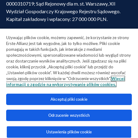
0000310719; Sąd Rejonowy dla m. st. Warszawy, XII
Wydział Gospodarczy Krajowego Rejestru Sądowego.
Kapitał zakładowy i wpłacony: 27 000 000 PLN.
Erste Allianz Towarzystwo Ubezpieczeń na Życie S.A
. z
Używając plików cookie, możemy zapewnić, że korzystanie ze strony
siedzibą ul. Inflancka 4b, 00-189 Warszawa, NIP
Erste Allianz jest tak wygodne, jak to tylko możliwe. Pliki cookie
pomagają w takich funkcjach, jak interakcje z mediami
2090001173, KRS 0000310692; Sąd Rejonowy dla m. st.
społecznościowymi, spersonalizowane wiadomości lub wygląd strony
Warszawy, XII Wydział Gospodarczy Krajowego Rejestru
oraz dostarczanie wyników analitycznych. Jeśli zgadzasz się na pliki
Sądowego. Kapitał zakładowy i wpłacony: 24 250 000 PLN.
cookie, kliknij przycisk „Akceptuj pliki cookie” lub przejdź do
„Ustawień plików cookie”. W każdej chwili możesz również wycofać
swoją zgodę poprzez kliknięcie w "Odrzucenie wszystkich".
Więcej
informacji o zgodzie na wykorzystywanie plików cookies.
Akceptuj pliki cookie
Odrzucenie wszystkich
Ustawienia plików cookie